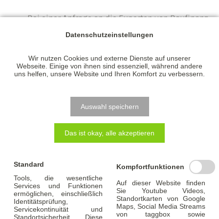
Bei einer Anfrage an die Experten von Baufinanz-
Berater® erfolgt der SCHUFA-Eintrag erst, wenn
Datenschutzeinstellungen
tatsächlich ein Auftrag bei einer Bank ausgelöst wird.
Wir nutzen Cookies und externe Dienste auf unserer
Alle davor stattfindenden Beratungen und Planungen
Webseite. Einige von ihnen sind essenziell, während andere
uns helfen, unsere Website und Ihren Komfort zu verbessern.
sind bis dahin für Ihre Kreditwürdigkeit nicht von
Bedeutung. Denn wir achten darauf, dass wir
Auswahl speichern
Vergleichsangebote nur über schufaneutrale
Konditionsanfragen erhalten.
Das ist okay, alle akzeptieren
Standard
Kompfortfunktionen
Tools, die wesentliche
Auf dieser Website finden
Services und Funktionen
Sie Youtube Videos,
ermöglichen, einschließlich
Standortkarten von Google
Identitätsprüfung,
Maps, Social Media Streams
Servicekontinuität und
von taggbox sowie
Standortsicherheit. Diese