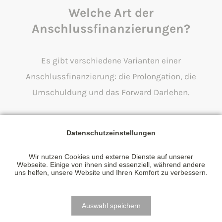
Welche Art der
Anschlussfinanzierungen?
Es gibt verschiedene Varianten einer
Anschlussfinanzierung: die Prolongation, die
Umschuldung und das Forward Darlehen.
Bei der
Prolongation
verlängern Sie einfach Ihren
Datenschutzeinstellungen
bestehenden Vertrag mit der jetzigen Bank.
Eine
Umschuldung
bedeutet ein Wechsel zu einem
Wir nutzen Cookies und externe Dienste auf unserer
Webseite. Einige von ihnen sind essenziell, während andere
neuen Produktanbieter.
uns helfen, unsere Website und Ihren Komfort zu verbessern.
Mit einem
Forward Darlehen
haben Sie die
Möglichkeit, vom aktuell günstigen Zinsniveau zu
Auswahl speichern
profitieren und sich für Ihre Anschlussfinanzierung