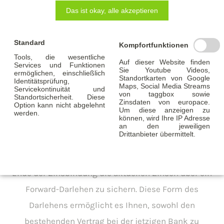
Das ist okay, alle akzeptieren
bereits einige Jahre vor Ablauf Ihrer
Zinsfestschreibung. einen attraktiven Zinssatz zu
Standard
sichern. Ganz egal, ob bei der Hausbank oder einem
Kompfortfunktionen
Tools, die wesentliche
neuen Produktanbieter.
Auf dieser Website finden
Services und Funktionen
Sie Youtube Videos,
ermöglichen, einschließlich
Standortkarten von Google
Identitätsprüfung,
Maps, Social Media Streams
Servicekontinuität und
von taggbox sowie
Standortsicherheit. Diese
Zinsdaten von europace.
Option kann nicht abgelehnt
Wer rechtzeitig vergleicht, kann Tausende
Um diese anzeigen zu
werden.
können, wird Ihre IP Adresse
Euro sparen.
an den jeweiligen
Drittanbieter übermittelt.
Wir empfehlen, sich etwa anderthalb Jahre vor dem
Ende der Zinsbindung die aktuellen Zinsen über ein
Forward-Darlehen zu sichern. Diese Form des
Darlehens ermöglicht es Ihnen, sowohl den
bestehenden Vertrag bei der jetzigen Bank zu